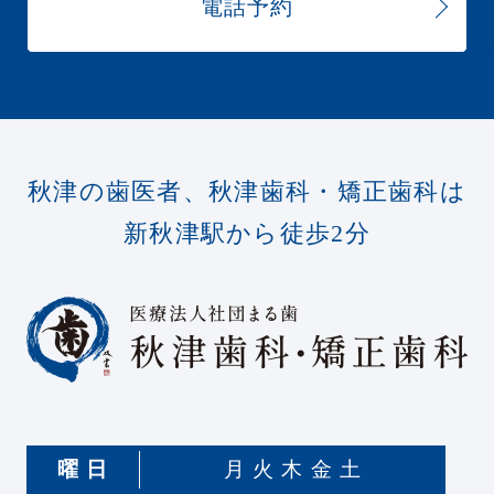
電話予約
秋津の歯医者、秋津歯科・矯正歯科は
新秋津駅から徒歩2分
曜 日
月 火 木 金 土