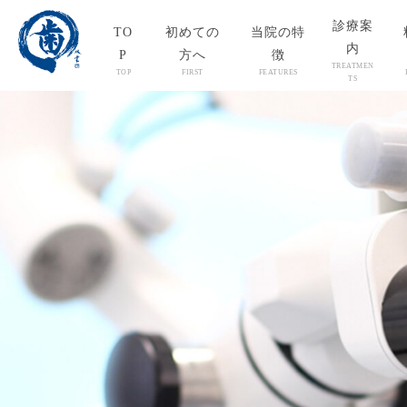
診療案
TO
初めての
当院の特
内
P
方へ
徴
TREATMEN
TOP
FIRST
FEATURES
TS