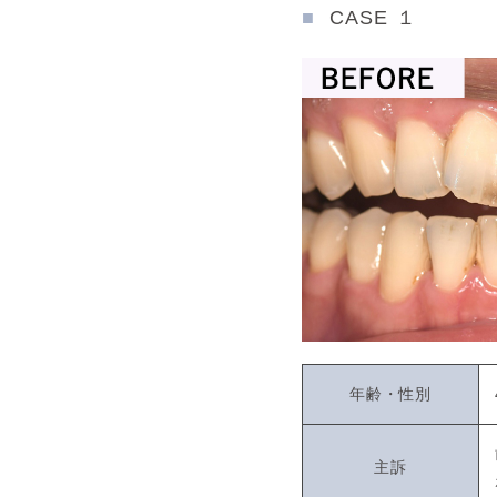
CASE １
年齢・性別
主訴