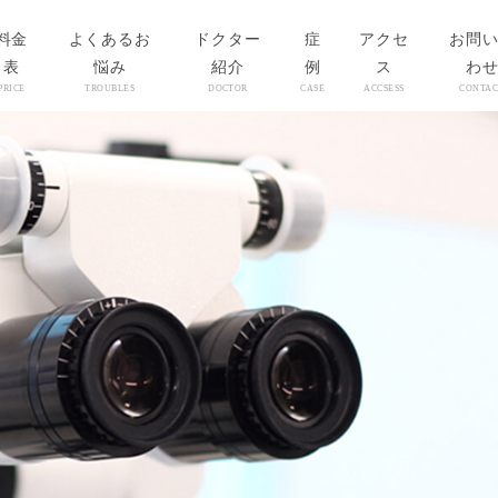
料金
よくあるお
ドクター
症
アクセ
お問
表
悩み
紹介
例
ス
わ
PRICE
TROUBLES
DOCTOR
CASE
ACCSESS
CONTAC