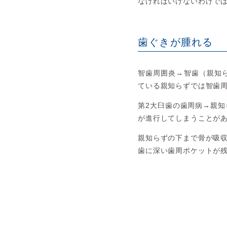
なければいけないわけで
歯ぐきが腫れる
智歯周囲炎→智歯（親知
ている親知らずでは智歯
第2大臼歯の歯周病→親
が進行してしまうことが
親知らずの下まで骨が吸
歯に深い歯周ポケットが