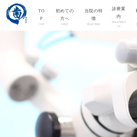
診療案
TO
初めての
当院の特
内
P
方へ
徴
TREATMEN
TOP
FIRST
FEATURES
TS