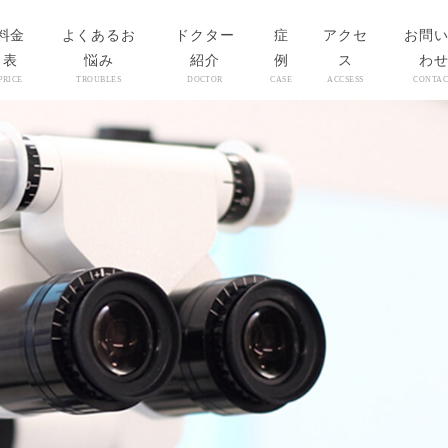
料金
よくあるお
ドクター
症
アクセ
お問
表
悩み
紹介
例
ス
わ
PRICE
TROUBLES
DOCTOR
CASE
ACCSESS
CONTAC