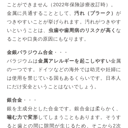
ことができません（2022年保険診療改訂時）。
金属に共通することとして、
汚れ（プラーク）
が
つきやすいことが挙げられます。汚れがつきやす
いということは、
虫歯や歯周病のリスクが高く
な
ることや口臭の原因にもなります。
金銀パラジウム合金
・・・
パラジウムは
金属アレルギーを起こしやすい
金属
の一つです。
ドイツなどの海外では幼児や妊婦に
は使用を禁じている国もあるくらいです。日本人
にだけ安全ということはないでしょう。
銀合金
・・・
銀を主成分とした合金です。銀合金は柔らかく、
噛む力で変形
してしまうこともあります。
そうす
ると歯との間に隙間が生じるため、そこから2次