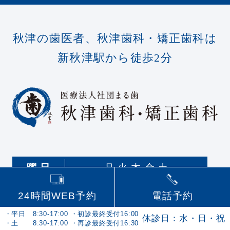
秋津の歯医者、秋津歯科・矯正歯科は
新秋津駅から徒歩2分
曜 日
月 火 木 金 土
診療時間
8:30-17:00
24時間WEB予約
電話予約
最終受付
初診 16:00 / 再診 16:30
・平日 8:30-17:00 ・初診最終受付16:00
休診日：水・日・祝
・土 8:30-17:00 ・再診最終受付16:30