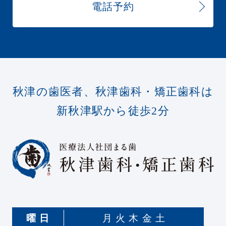
電話予約
秋津の歯医者、秋津歯科・矯正歯科は
新秋津駅から徒歩2分
曜 日
月 火 木 金 土