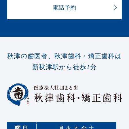
電話予約
秋津の歯医者、秋津歯科・矯正歯科は
新秋津駅から徒歩2分
曜 日
月 火 木 金 土