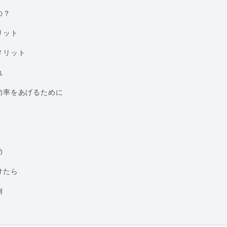
の？
リット
メリット
れ
功率をあげるために
功
けたら
例