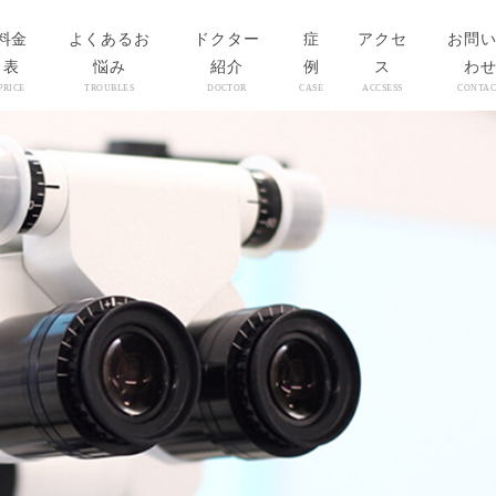
料金
よくあるお
ドクター
症
アクセ
お問
表
悩み
紹介
例
ス
わ
PRICE
TROUBLES
DOCTOR
CASE
ACCSESS
CONTAC