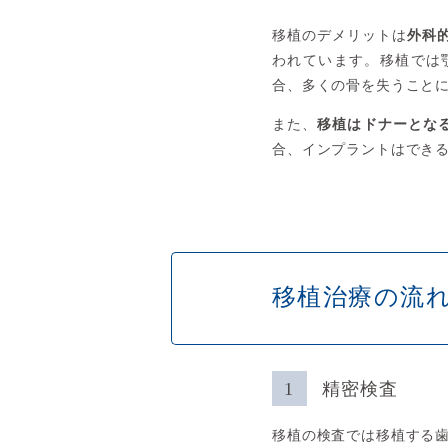
移植のデメリットは
外科
われています。移植では
合、多くの骨を失うこと
また、
移植はドナーとな
合、インプラントはでき
移植治療の流
精密検査
移植の検査では移植する