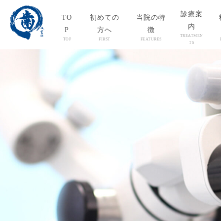
診療案
TO
初めての
当院の特
内
P
方へ
徴
TREATMEN
TOP
FIRST
FEATURES
TS