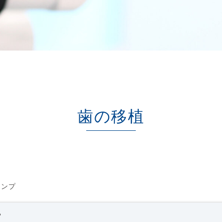
歯の移植
ャンプ
？