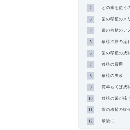
どの歯を使う
歯の移植のメ
歯の移植のデ
移植治療の流
歯の移植の成
移植の費用
移植の失敗
何年もてば成
移植の歯が抜
歯の移植の症
最後に