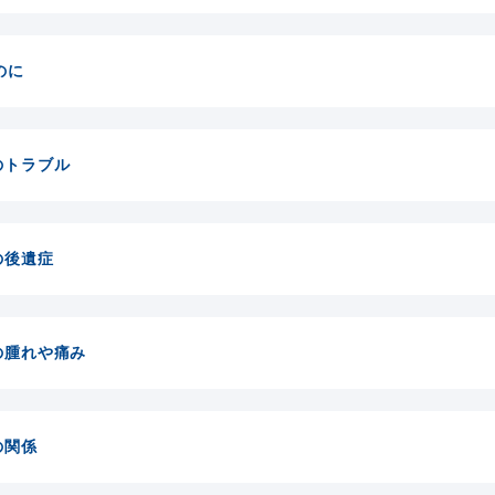
のに
のトラブル
の後遺症
の腫れや痛み
の関係