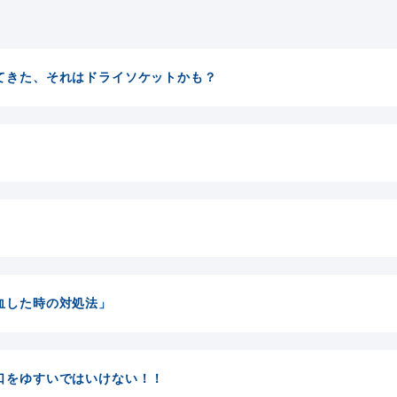
てきた、それはドライソケットかも？
血した時の対処法」
口をゆすいではいけない！！