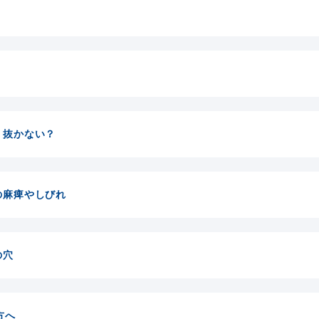
？抜かない？
の麻痺やしびれ
の穴
方へ