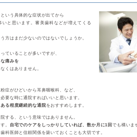
」という具体的な症状が出てから
多いと思います。審美歯科などが増えてくる
いう方はまだ少ないのではないでしょうか。
なっていることが多いですが、
まな痛みを
少なくはありません。
花粉症がひどいから耳鼻咽喉科、など、
で必要な時に通院すればいいと思います。
、
ある程度継続的な通院
をおすすめします。
通院する、という意味ではありません。
ます。
自宅でのケアをしっかりしていれば、数か月に1回
でも構いま
、歯科医師と信頼関係を築いておくことも大切です。