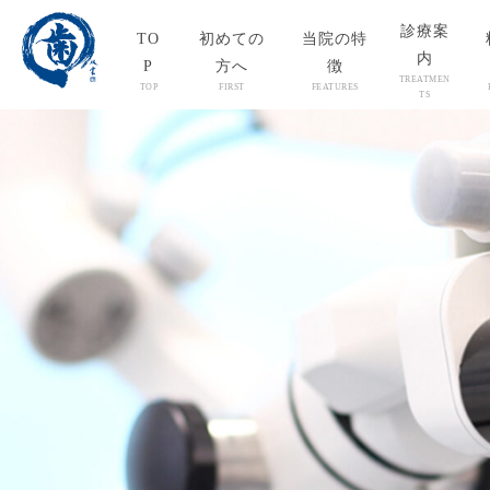
診療案
TO
初めての
当院の特
内
P
方へ
徴
TREATMEN
TOP
FIRST
FEATURES
TS