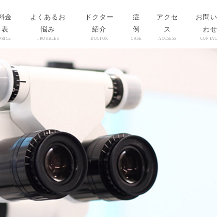
料金
よくあるお
ドクター
症
アクセ
お問
表
悩み
紹介
例
ス
わ
PRICE
TROUBLES
DOCTOR
CASE
ACCSESS
CONTAC