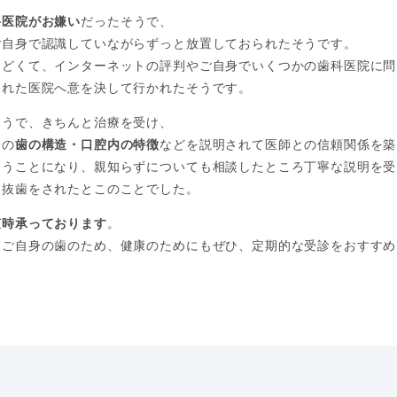
科医院がお嫌い
だったそうで、
ご自身で認識していながらずっと放置しておられたそうです。
ひどくて、インターネットの評判やご自身でいくつかの歯科医院に問
われた医院へ意を決して行かれたそうです。
ようで、きちんと治療を受け、
身の
歯の構造・口腔内の特徴
などを説明されて医師との信頼関係を築
通うことになり、親知らずについても相談したところ丁寧な説明を受
て抜歯をされたとこのことでした。
随時承っております
。
くご自身の歯のため、健康のためにもぜひ、定期的な受診をおすすめ