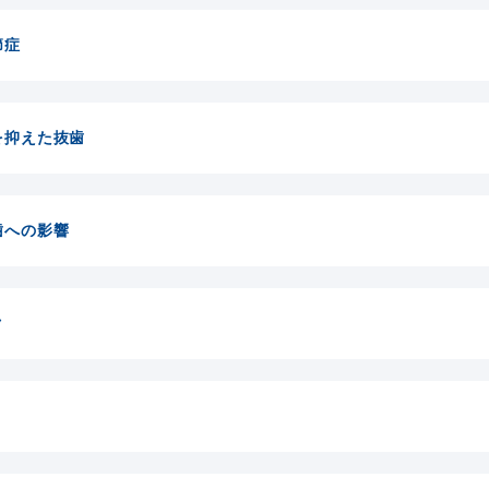
節症
を抑えた抜歯
歯への影響
ク