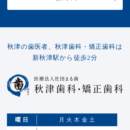
秋津の歯医者、秋津歯科・矯正歯科は
新秋津駅から徒歩2分
曜 日
月 火 木 金 土