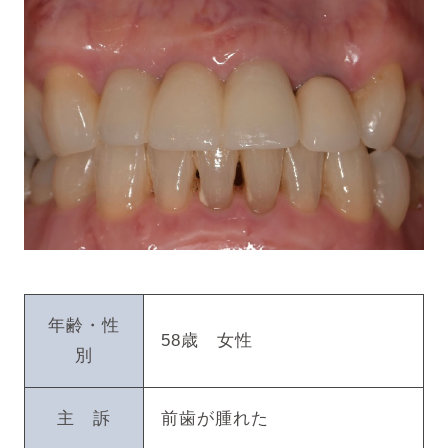
年齢・性
58歳 女性
別
主 訴
前歯が腫れた