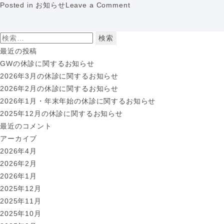
o
Posted in
お知らせ
Leave a Comment
n
2
検
0
索:
最近の投稿
2
GWの休診に関するお知らせ
2
2026年3月の休診に関するお知らせ
年
2026年2月の休診に関するお知らせ
8
2026年1月・年末年始の休診に関するお知らせ
月
2025年12月の休診に関するお知らせ
の
最近のコメント
休
アーカイブ
診
2026年4月
に
2026年2月
関
2026年1月
す
2025年12月
る
2025年11月
お
2025年10月
知