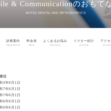
ile & Communicationの
おもて
AKITSU DENTAL AND ORTHODONTICS
診療案内
料金表
よくあるお悩み
ドクター紹介
アクセ
TREATMENTS
PRICE
TROUBLES
DOCTOR
ACCSES
得日
和3年6月1日
和7年6月1日
和7年6月1日
和6年6月1日
和6年6月1日