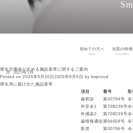
Sm
初めての方へ
当院の特徴
FIRST
FEATURES
厚生労働省が定める
施設基準に関するご案内
月:
2025年5月
Posted on
2025年5月20日
2025年8月5日
by
beproud
厚生局に
届け出た施設基準
項目
番号
取
歯初診
第30794号
令
外安全1
第708238号
令
外感染2
第708239号
令
歯情報通信
第66558号
令
医管
第30796号
令