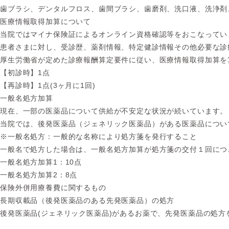
歯ブラシ、デンタルフロス、歯間ブラシ、歯磨剤、洗口液、洗浄剤
医療情報取得加算について
当院ではマイナ保険証によるオンライン資格確認等をおこなってい
患者さまに対し、受診歴、薬剤情報、特定健診情報その他必要な診
厚生労働省が定めた診療報酬算定要件に従い、医療情報取得加算を
【初診時】1点
【再診時】1点(3ヶ月に1回)
一般名処方加算
現在、一部の医薬品について供給が不安定な状況が続いています。
当院では、後発医薬品（ジェネリック医薬品）がある医薬品につい
※一般名処方：
一般的な名称により処方箋を発行すること
一般名で処方した場合は、一般名処方加算が処方箋の交付１回につ
一般名処方加算1：10点
一般名処方加算2：8点
保険外併用療養費に関するもの
長期収載品
（後発医薬品のある
先発医薬品）の処方
後発医薬品(ジェネリック医薬品)があるお薬で、先発医薬品の処