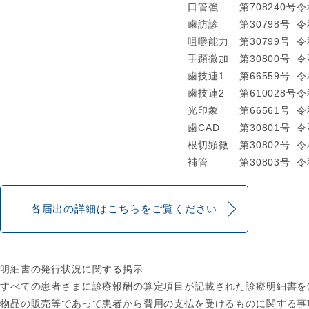
口管強
第708240号
令
歯訪診
第30798号
令
咀嚼能力
第30799号
令
手顕微加
第30800号
令
歯技連1
第66559号
令
歯技連2
第610028号
令
光印象
第66561号
令
歯CAD
第30801号
令
根切顕微
第30802号
令
補管
第30803号
令
各届出の詳細はこちらをご覧ください
明細書の発行状況に関する掲示
すべての患者さまに診療報酬の算定項目が記載された診療明細書を
物品の
販売等であって患者から費用の
支払を受けるものに関する事