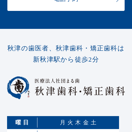
秋津の歯医者、秋津歯科・矯正歯科は
新秋津駅から徒歩2分
曜 日
月 火 木 金 土