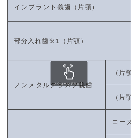
インプラント義歯（片顎）
部分入れ歯※1（片顎）
（片顎
ノンメタルクラスプ義歯
スクロールできます
（片顎
コーヌ